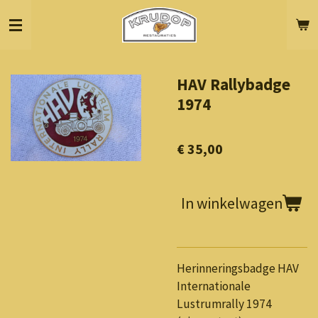
Ga
direct
naar
de
HAV Rallybadge
hoofdinhoud
1974
€ 35,00
In winkelwagen
Herinneringsbadge HAV
Internationale
Lustrumrally 1974