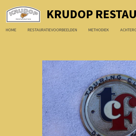
Ga
KRUDOP RESTAU
direct
naar
HOME
RESTAURATIEVOORBEELDEN
METHODIEK
ACHTER
de
hoofdinhoud